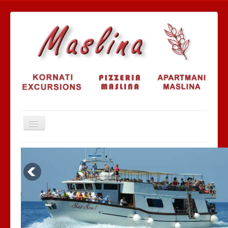
Naslovnica
Brodovi
Ekskurzije
Fotogalerija
Video