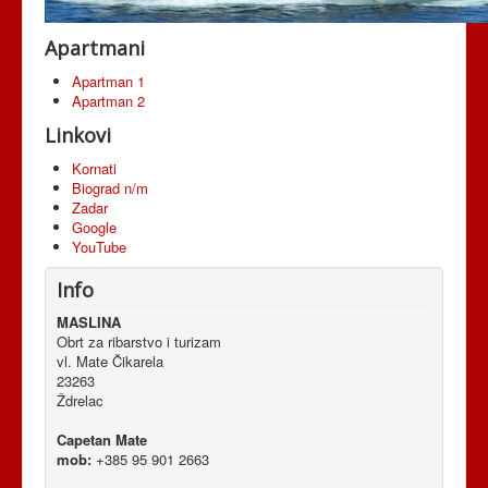
O nama
Apartmani
Kontakt
Apartman 1
Apartman 2
Linkovi
Kornati
Biograd n/m
Zadar
Google
YouTube
Info
MASLINA
Obrt za ribarstvo i turizam
vl. Mate Čikarela
23263
Ždrelac
Capetan Mate
mob:
+385 95 901 2663